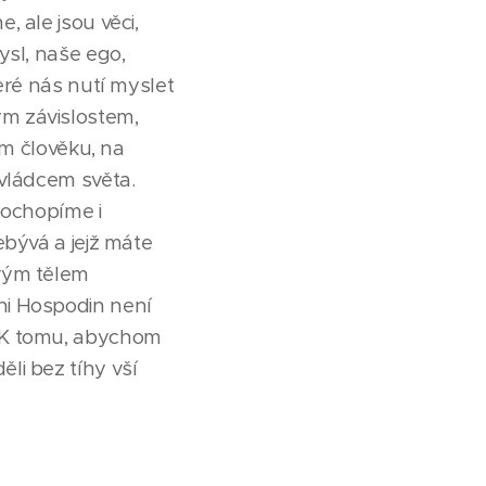
 ale jsou věci,
ysl, naše ego,
eré nás nutí myslet
ým závislostem,
ém člověku, na
 vládcem světa.
pochopíme i
ebývá a jejž máte
svým tělem
ni Hospodin není
. K tomu, abychom
li bez tíhy vší