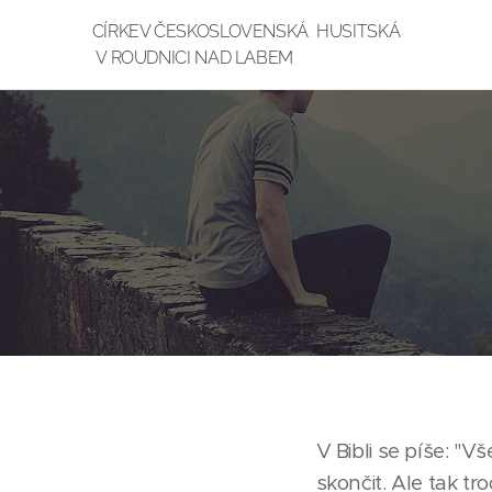
CÍRKEV ČESKOSLOVENSKÁ HUSIT
V ROUDNICI NAD LABEM
V Bibli se píše: "
skončit. Ale tak t