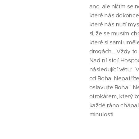
ano, ale ničím se 
které nás dokonce 
které nás nutí mys
si, že se musím c
které si sami uměle
drogách... Vždy to
Nad ní stojí Hospo
následující větu: 
od Boha. Nepatřít
oslavujte Boha." 
otrokářem, který 
každé ráno chápali
minulosti.