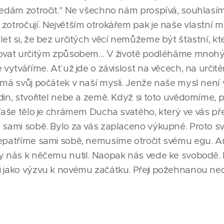
nedám zotročit." Ne všechno nám prospívá, souhlasíme,
zotročují. Největším otrokářem pak je naše vlastní m
let si, že bez určitých věcí nemůžeme být šťastní, kt
hovat určitým způsobem... V životě podléháme mnoh
 vytváříme. Ať už jde o závislost na věcech, na určit
 má svůj počátek v naší mysli. Jenže naše mysl není
din, stvořitel nebe a země. Když si toto uvědomíme, 
"Vaše tělo je chrámem Ducha svatého, který ve vás př
e sami sobě. Bylo za vás zaplaceno výkupné. Proto 
Nepatříme sami sobě, nemusíme otročit svému egu. A
by nás k něčemu nutil. Naopak nás vede ke svobodě
 jako výzvu k novému začátku. Přeji požehnanou nedě