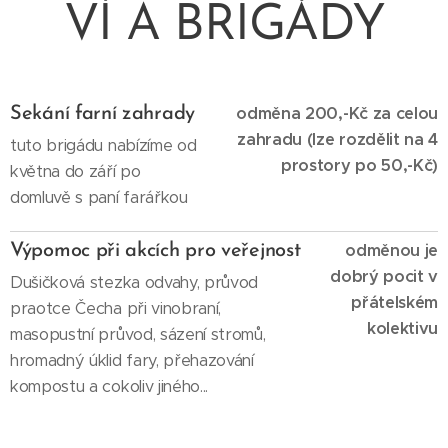
VÍ A BRIGÁDY
odměna 200,-Kč za celou
Sekání farní zahrady
zahradu (lze rozdělit na 4
tuto brigádu nabízíme od
prostory po 50,-Kč)
května do září po
domluvě s paní farářkou
odměnou je
Výpomoc při akcích pro veřejnost
dobrý pocit v
Dušičková stezka odvahy, průvod
přátelském
praotce Čecha při vinobraní,
kolektivu
masopustní průvod, sázení stromů,
hromadný úklid fary, přehazování
kompostu a cokoliv jiného...