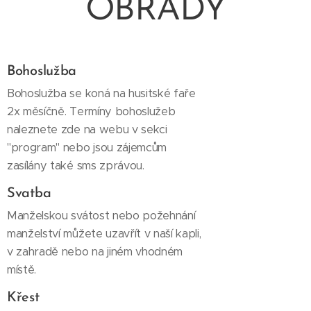
OBŘADY
Bohoslužba
Bohoslužba se koná na husitské faře
2x měsíčně. Termíny bohoslužeb
naleznete zde na webu v sekci
"program" nebo jsou zájemcům
zasílány také sms zprávou.
Svatba
Manželskou svátost nebo požehnání
manželství můžete uzavřít v naší kapli,
v zahradě nebo na jiném vhodném
místě.
Křest