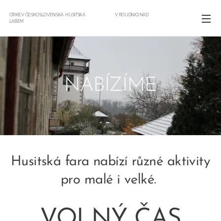
CÍRKEV ČESKOSLOVENSKÁ HUSITSKÁ V ROUDNICI NAD
LABEM
NABÍZÍME
Husitská fara nabízí různé aktivity
pro malé i velké.
VOLNÝ ČAS